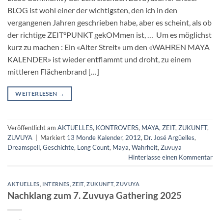
BLOG ist wohl einer der wichtigsten, den ich in den
vergangenen Jahren geschrieben habe, aber es scheint, als ob
der richtige ZEIT°PUNKT gekOMmen ist, … Um es möglichst
kurz zu machen : Ein «Alter Streit» um den «WAHREN MAYA
KALENDER» ist wieder entflammt und droht, zu einem
mittleren Flächenbrand […]
WEITERLESEN
→
Veröffentlicht am
AKTUELLES
,
KONTROVERS
,
MAYA
,
ZEIT
,
ZUKUNFT
,
ZUVUYA
|
Markiert
13 Monde Kalender
,
2012
,
Dr. José Argüelles
,
Dreamspell
,
Geschichte
,
Long Count
,
Maya
,
Wahrheit
,
Zuvuya
Hinterlasse einen Kommentar
AKTUELLES
,
INTERNES
,
ZEIT
,
ZUKUNFT
,
ZUVUYA
Nachklang zum 7. Zuvuya Gathering 2025