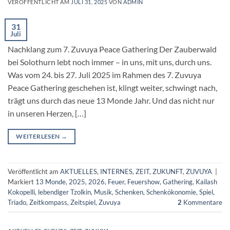
VERÖFFENTLICHT AM
JULI 31, 2025
VON
ADMIN
31
Juli
Nachklang zum 7. Zuvuya Peace Gathering Der Zauberwald
bei Solothurn lebt noch immer – in uns, mit uns, durch uns.
Was vom 24. bis 27. Juli 2025 im Rahmen des 7. Zuvuya
Peace Gathering geschehen ist, klingt weiter, schwingt nach,
trägt uns durch das neue 13 Monde Jahr. Und das nicht nur
in unseren Herzen, […]
WEITERLESEN
→
Veröffentlicht am
AKTUELLES
,
INTERNES
,
ZEIT
,
ZUKUNFT
,
ZUVUYA
|
Markiert
13 Monde
,
2025
,
2026
,
Feuer
,
Feuershow
,
Gathering
,
Kailash
Kokopelli
,
lebendiger Tzolkin
,
Musik
,
Schenken
,
Schenkökonomie
,
Spiel
,
Triado
,
Zeitkompass
,
Zeitspiel
,
Zuvuya
2
Kommentare