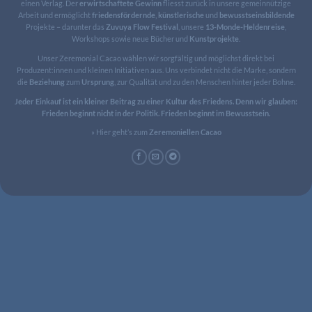
einen Verlag. Der
erwirtschaftete
Gewinn
fliesst zurück in unsere gemeinnützige
Arbeit und ermöglicht
friedensfördernde
,
künstlerische
und
bewusstseinsbildende
Projekte – darunter das
Zuvuya Flow Festival
, unsere
13-Monde-Heldenreise
,
Workshops sowie neue Bücher und
Kunstprojekte
.
Unser Zeremonial Cacao wählen wir sorgfältig und möglichst direkt bei
Produzent:innen und kleinen Initiativen aus. Uns verbindet nicht die Marke, sondern
die
Beziehung
zum
Ursprung
, zur Qualität und zu den Menschen hinter jeder Bohne.
Jeder Einkauf ist ein kleiner Beitrag zu einer Kultur des Friedens. Denn wir glauben:
Frieden beginnt nicht in der Politik. Frieden beginnt im Bewusstsein.
»
Hier geht’s zum
Zeremoniellen Cacao