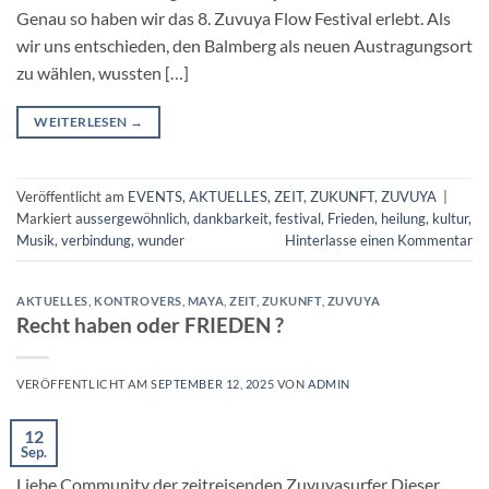
Genau so haben wir das 8. Zuvuya Flow Festival erlebt. Als
wir uns entschieden, den Balmberg als neuen Austragungsort
zu wählen, wussten […]
WEITERLESEN
→
Veröffentlicht am
EVENTS
,
AKTUELLES
,
ZEIT
,
ZUKUNFT
,
ZUVUYA
|
Markiert
aussergewöhnlich
,
dankbarkeit
,
festival
,
Frieden
,
heilung
,
kultur
,
Musik
,
verbindung
,
wunder
Hinterlasse einen Kommentar
AKTUELLES
,
KONTROVERS
,
MAYA
,
ZEIT
,
ZUKUNFT
,
ZUVUYA
Recht haben oder FRIEDEN ?
VERÖFFENTLICHT AM
SEPTEMBER 12, 2025
VON
ADMIN
12
Sep.
Liebe Community der zeitreisenden Zuvuyasurfer Dieser