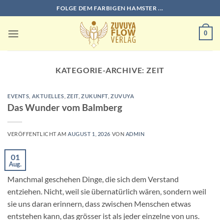
Zum
FOLGE DEM FARBIGEN HAMSTER ...
Inhalt
springen
0
KATEGORIE-ARCHIVE:
ZEIT
EVENTS
,
AKTUELLES
,
ZEIT
,
ZUKUNFT
,
ZUVUYA
Das Wunder vom Balmberg
VERÖFFENTLICHT AM
AUGUST 1, 2026
VON
ADMIN
01
Aug.
Manchmal geschehen Dinge, die sich dem Verstand
entziehen. Nicht, weil sie übernatürlich wären, sondern weil
sie uns daran erinnern, dass zwischen Menschen etwas
entstehen kann, das grösser ist als jeder einzelne von uns.