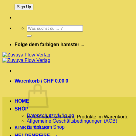
Suchen
nach:
Folge dem farbigen hamster ...
Warenkorb /
CHF
0.00
0
HOME
SHOP
Datenschutzerklärung
Es befinden sich keine Produkte im Warenkorb.
Allgemeine Geschäftsbedingungen (AGB)
Zurück zum Shop
KINKULATOR
HELDENREISE