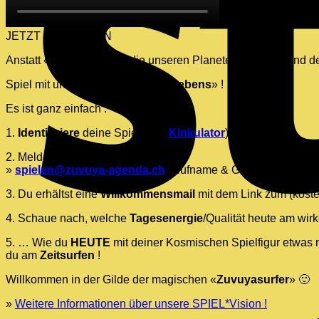
JETZT MITSPIELEN
Anstatt «
Kriegsspiele
», die unseren Planeten an den Rand de
Spiel mit uns das «
Spiel deines Lebens
» !
Es ist ganz einfach :
1.
Identifiziere
deine Spielfigur (
Kinkulator
)
2. Melde dich bei uns an
»
spielen@zuvuya-agenda.ch
(Rufname & Geburtsdatum)
3. Du erhältst eine
Willkommensmail
mit dem Link zum (koste
4. Schaue nach, welche
Tagesenergie
/Qualität heute am wirk
5. … Wie du
HEUTE
mit deiner Kosmischen Spielfigur etwas
du am
Zeitsurfen
!
Willkommen in der Gilde der magischen «
Zuvuyasurfer
» 🙂
»
Weitere Informationen über unsere SPIEL*Vision !