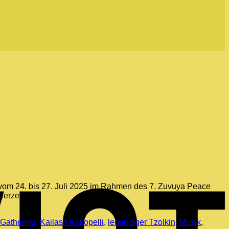
T
 vom 24. bis 27. Juli 2025 im Rahmen des 7. Zuvuya Peace
 Herzen, […]
Gathering
,
Kailash Kokopelli
,
lebendiger Tzolkin
,
Musik
,