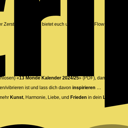
r Zerstörung führen, bietet euch unser Zuvuya Flow Verlag ein
nlosen) «
13 Monde Kalender 2024/25
» (PDF), damit du soglei
en/vibrieren ist und lass dich davon
inspirieren
…
 mehr
Kunst
, Harmonie, Liebe, und
Frieden
in dein
LEBEN
(und