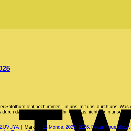
025
 Solothurn lebt noch immer – in uns, mit uns, durch uns. Was
uns durch das neue 13 Monde Jahr. Und das nicht nur in unseren
ZUVUYA
|
Markiert
13 Monde
,
2025
,
2026
,
Feuer
,
Feuershow
,