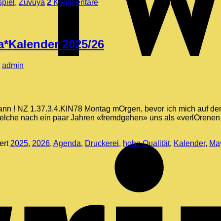
spiel
,
Zuvuya
2
Kommentare
*Kalender 2025/26
n
admin
kann ! NZ 1.37.3.4.KIN78 Montag mOrgen, bevor ich mich auf den
welche nach ein paar Jahren «fremdgehen» uns als «verlOrenen
ert
2025
,
2026
,
Agenda
,
Druckerei
,
hohe Qualität
,
Kalender
,
Ma