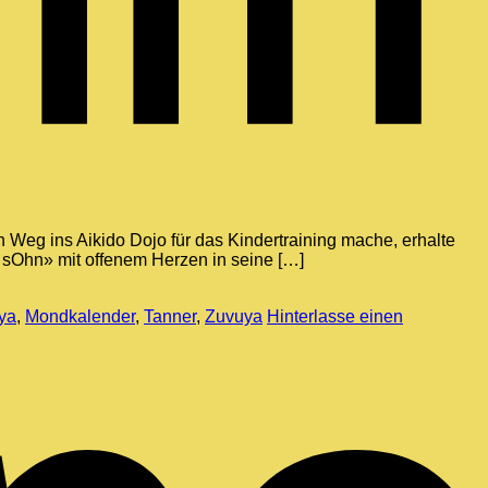
 Weg ins Aikido Dojo für das Kindertraining mache, erhalte
 sOhn» mit offenem Herzen in seine […]
S
ya
,
Mondkalender
,
Tanner
,
Zuvuya
Hinterlasse einen