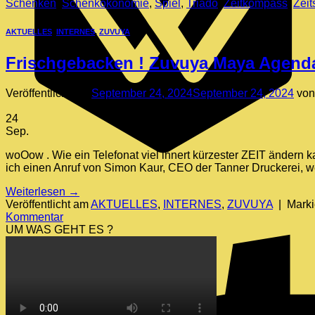
Schenken
,
Schenkökonomie
,
Spiel
,
Triado
,
Zeitkompass
,
Zeit
AKTUELLES
,
INTERNES
,
ZUVUYA
Frischgebacken ! Zuvuya Maya Agenda
Veröffentlicht am
September 24, 2024
September 24, 2024
vo
24
Sep.
woOow . Wie ein Telefonat viel innert kürzester ZEIT ändern 
ich einen Anruf von Simon Kaur, CEO der Tanner Druckerei, 
Weiterlesen
→
Veröffentlicht am
AKTUELLES
,
INTERNES
,
ZUVUYA
|
Marki
Kommentar
UM WAS GEHT ES ?