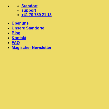
Zum
Standort
Inhalt
support
springen
+41 79 789 21 13
Über uns
Unsere Standorte
Blog
Kontakt
FAQ
Magischer Newsletter