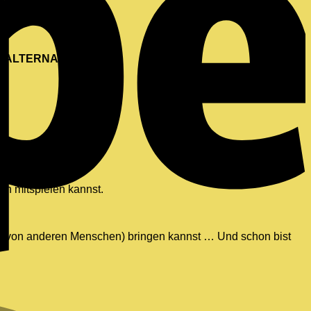
e
ALTERNATIVE
an.
ch mitspielen kannst.
 von anderen Menschen) bringen kannst … Und schon bist
M