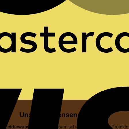
Unser Friedensengagement
es Zeitbewusstsein
. Gemeinsam schaffen wir Räume, Projekte