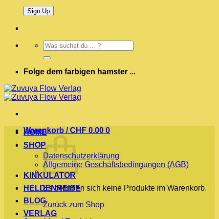
Suchen
nach:
Folge dem farbigen hamster ...
Warenkorb /
CHF
0.00
0
HOME
SHOP
Datenschutzerklärung
Allgemeine Geschäftsbedingungen (AGB)
KINKULATOR
HELDENREISE
Es befinden sich keine Produkte im Warenkorb.
BLOG
Zurück zum Shop
VERLAG