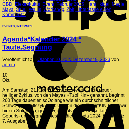
CBD
,
Elektrokultur
,
Event
,
Februar 2025
,
Hanf
,
Ikigai
,
Magie
,
Maya
,
Spiel
,
Wallis
,
Workshop
,
Zeit
Hinterlasse einen
Kommentar
EVENTS
,
INTERNES
Agenda*Kalender 2024 *
M
Taufe.Segnung
Veröffentlicht am
Oktober 10, 2023
Dezember 9, 2023
von
admin
10
Okt.
Am Samstag, 21. Okt. 2023 ist es soweit … Ein neuer,
heiliger Zyklus, von den Mayas «Tzol’Kin» genannt, beginnt,
V
260 Tage dauert er, soOolange wie ein durchschnittlicher
Schwangerschftszyklus … Und an diesem Tag*KIN feiern wir
hier in Solothurn, genauer, im Pulverhaus in Bellach, das
Geburts- und Segnungsfest für die Agenda 2024, bereits die
7. Ausgabe […]