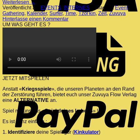
Weiterlesen
→
Veröffentlicht am
EVENTS
,
INTERNES
|
Markiert
Event
,
Gathering
,
Kalender
,
Surfer
,
Time
,
Tzol'kin
,
Zeit
,
Zuvuya
Hinterlasse einen Kommentar
UM WAS GEHT ES ?
JETZT MITSPIELEN
Anstatt «
Kriegsspiele
», die unseren Planeten an den Rand
P
der Zerstörung führen, bietet euch unser Zuvuya Flow Verlag
eine
ALTERNATIVE
an.
Spiel mit uns das «
Spiel deines Lebens
» !
Es ist ganz einfach :
1.
Identifiziere
deine Spielfigur (
Kinkulator
)