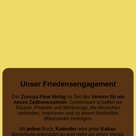
Unser Friedensengagement
Der
Zuvuya Flow Verlag
ist Teil des
Vereins für ein
neues Zeitbewusstsein
. Gemeinsam schaffen wir
Räume, Projekte und Werkzeuge, die Menschen
verbinden, inspirieren und zu einem friedvollen
Miteinander beitragen.
Mit
jedem
Buch,
Kalender
oder jeder
Kakao
-
Bestellung unterstützt du weit mehr als einen Verlag.