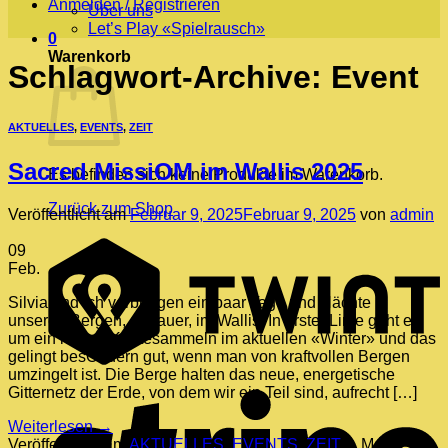
Anmelden / Registrieren
Über uns
Let’s Play «Spielrausch»
0
Warenkorb
Schlagwort-Archive:
Event
AKTUELLES
,
EVENTS
,
ZEIT
Sacred MissiOM im Wallis 2025
Es befinden sich keine Produkte im Warenkorb.
Zurück zum Shop
Veröffentlicht am
Februar 9, 2025
Februar 9, 2025
von
admin
T
09
Feb.
Silvia und ich verbringen ein paar Tage und Nächte in
unseren Bergen, genauer, im Wallis. In erster Linie geht es
um ein letztes Kräftesammeln im aktuellen «Winter» und das
gelingt besOndern gut, wenn man von kraftvollen Bergen
umzingelt ist. Die Berge halten das neue, energetische
S
Gitternetz der Erde, von dem wir ein Teil sind, aufrecht […]
Weiterlesen
→
Veröffentlicht am
AKTUELLES
,
EVENTS
,
ZEIT
|
Markiert