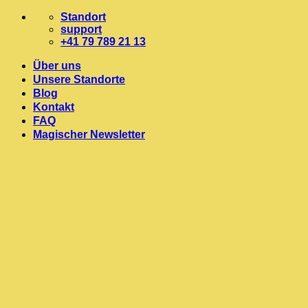
Zum
Standort
Inhalt
support
springen
+41 79 789 21 13
Über uns
Unsere Standorte
Blog
Kontakt
FAQ
Magischer Newsletter