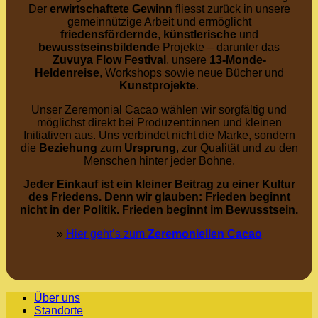
Der
erwirtschaftete
Gewinn
fliesst zurück in unsere
gemeinnützige Arbeit und ermöglicht
friedensfördernde
,
künstlerische
und
bewusstseinsbildende
Projekte – darunter das
Zuvuya Flow Festival
, unsere
13-Monde-
Heldenreise
, Workshops sowie neue Bücher und
Kunstprojekte
.
Unser Zeremonial Cacao wählen wir sorgfältig und
möglichst direkt bei Produzent:innen und kleinen
Initiativen aus. Uns verbindet nicht die Marke, sondern
die
Beziehung
zum
Ursprung
, zur Qualität und zu den
Menschen hinter jeder Bohne.
Jeder Einkauf ist ein kleiner Beitrag zu einer Kultur
des Friedens. Denn wir glauben: Frieden beginnt
nicht in der Politik. Frieden beginnt im Bewusstsein.
»
Hier geht’s zum
Zeremoniellen Cacao
Über uns
Standorte