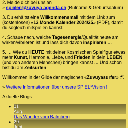
2. Melde dich bei uns an
»
spielen@zuvuya-agenda.ch
(Rufname & Geburtsdatum)
3. Du erhältst eine
Willkommensmail
mit dem Link zum
(kostenlosen) «
13 Monde Kalender 2024/25
» (PDF), damit
du sogleich mitspielen kannst.
4. Schaue nach, welche
Tagesenergie
/Qualität heute am
wirken/vibrieren ist und lass dich davon
inspirieren
…
5. … Wie du
HEUTE
mit deiner Kosmischen Spielfigur etwas
mehr
Kunst
, Harmonie, Liebe, und
Frieden
in dein
LEBEN
(und von anderen Menschen) bringen kannst … Und schon
bist du am
Zeitsurfen
!
Willkommen in der Gilde der magischen «
Zuvuyasurfer
» 🙂
»
Weitere Informationen über unsere SPIEL*Vision !
Aktuelle Blogs
01
Aug.
Keine
Das Wunder vom Balmberg
Kommentare
29
zu
Juni