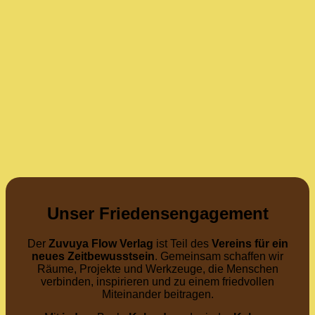
Unser Friedensengagement
Der
Zuvuya Flow Verlag
ist Teil des
Vereins für ein
neues Zeitbewusstsein
. Gemeinsam schaffen wir
Räume, Projekte und Werkzeuge, die Menschen
verbinden, inspirieren und zu einem friedvollen
Miteinander beitragen.