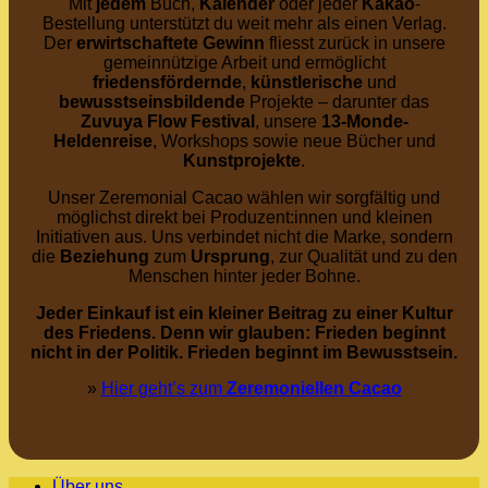
Mit
jedem
Buch,
Kalender
oder jeder
Kakao
-
Bestellung unterstützt du weit mehr als einen Verlag.
Der
erwirtschaftete
Gewinn
fliesst zurück in unsere
gemeinnützige Arbeit und ermöglicht
friedensfördernde
,
künstlerische
und
bewusstseinsbildende
Projekte – darunter das
Zuvuya Flow Festival
, unsere
13-Monde-
Heldenreise
, Workshops sowie neue Bücher und
Kunstprojekte
.
Unser Zeremonial Cacao wählen wir sorgfältig und
möglichst direkt bei Produzent:innen und kleinen
Initiativen aus. Uns verbindet nicht die Marke, sondern
die
Beziehung
zum
Ursprung
, zur Qualität und zu den
Menschen hinter jeder Bohne.
Jeder Einkauf ist ein kleiner Beitrag zu einer Kultur
des Friedens. Denn wir glauben: Frieden beginnt
nicht in der Politik. Frieden beginnt im Bewusstsein.
»
Hier geht’s zum
Zeremoniellen Cacao
Über uns