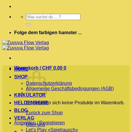
Suchen
nach:
Folge dem farbigen hamster ...
Warenkorb /
CHF
0.00
0
HOME
SHOP
Datenschutzerklärung
Allgemeine Geschäftsbedingungen (AGB)
KINKULATOR
HELDENREISE
Es befinden sich keine Produkte im Warenkorb.
BLOG
Zurück zum Shop
VERLAG
Anmelden / Registrieren
Über uns
Let’s Play «Spielrausch»