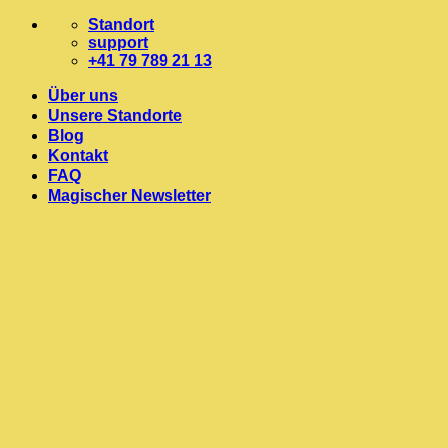
Zum
Standort
Inhalt
support
springen
+41 79 789 21 13
Über uns
Unsere Standorte
Blog
Kontakt
FAQ
Magischer Newsletter