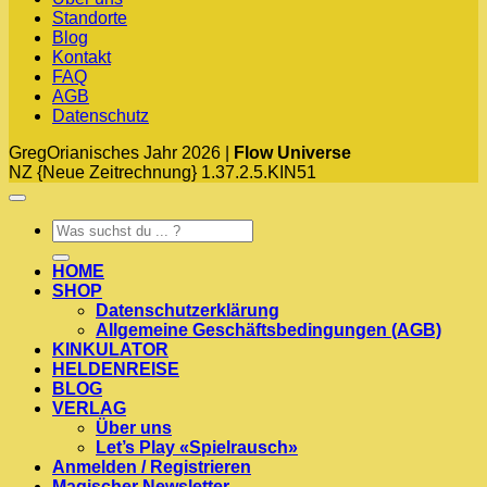
Standorte
Blog
Kontakt
FAQ
AGB
Datenschutz
GregOrianisches Jahr 2026 |
Flow Universe
NZ {Neue Zeitrechnung} 1.37.2.5.KIN51
Suchen
nach:
HOME
SHOP
Datenschutzerklärung
Allgemeine Geschäftsbedingungen (AGB)
KINKULATOR
HELDENREISE
BLOG
VERLAG
Über uns
Let’s Play «Spielrausch»
Anmelden / Registrieren
Magischer Newsletter