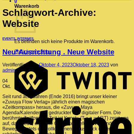
0
Warenkorb
Schlagwort-Archive:
Website
EVENTS
,
INTERNES
Es befinden sich keine Produkte im Warenkorb.
Neu*Ausrichtung . Neue Website
Zurück zum Shop
T
Veröffentlicht am
Oktober 4, 2023
Oktober 18, 2023
von
admin
04
Okt.
Seit rund acht Jahren (Ende 2016) bringt unser kleiner
«Zuvuya Flow Verlag» jährlich einen magischen
S
«Zeitkompass» heraus, die «Zuvuya Maya
Agenda/Kalender» in gedruckter und digitaler Form. Die
berühmte Zeitformel «Zeit ist Kunst» {T x e = ART} zeigt uns
auf, dass jeder einzelne Gedanke, Gefühl, Wort und
Bewegung stets ein vollkOMmener Ausdruck unserer