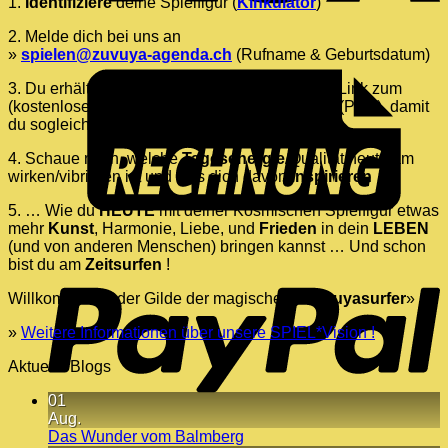
1.
Identifiziere
deine Spielfigur (
Kinkulator
)
2. Melde dich bei uns an
»
spielen@zuvuya-agenda.ch
(Rufname & Geburtsdatum)
3. Du erhältst eine
Willkommensmail
mit dem Link zum
(kostenlosen) «
13 Monde Kalender 2024/25
» (PDF), damit
du sogleich mitspielen kannst.
4. Schaue nach, welche
Tagesenergie
/Qualität heute am
wirken/vibrieren ist und lass dich davon
inspirieren
…
5. … Wie du
HEUTE
mit deiner Kosmischen Spielfigur etwas
mehr
Kunst
, Harmonie, Liebe, und
Frieden
in dein
LEBEN
(und von anderen Menschen) bringen kannst … Und schon
P
bist du am
Zeitsurfen
!
Willkommen in der Gilde der magischen «
Zuvuyasurfer
» 🙂
»
Weitere Informationen über unsere SPIEL*Vision !
Aktuelle Blogs
01
Aug.
Keine
Das Wunder vom Balmberg