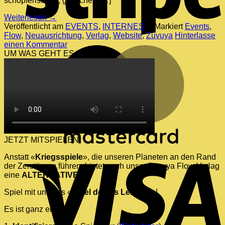
schöpferischen, göttlichen […]
Weiterlesen
→
Veröffentlicht am
EVENTS
,
INTERNES
|
Markiert
Events
,
Flow
,
Neuausrichtung
,
Verlag
,
Website
,
Zuvuya
Hinterlasse
einen Kommentar
M
UM WAS GEHT ES ?
JETZT MITSPIELEN
V
Anstatt «
Kriegsspiele
», die unseren Planeten an den Rand
der Zerstörung führen, bietet euch unser Zuvuya Flow Verlag
eine
ALTERNATIVE
an.
Spiel mit uns das «
Spiel deines Lebens
» !
Es ist ganz einfach :