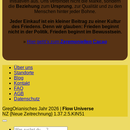
Initiativen aus. Uns verbindet nicht die Marke, sondern
die
Beziehung
zum
Ursprung
, zur Qualität und zu den
Menschen hinter jeder Bohne.
Jeder Einkauf ist ein kleiner Beitrag zu einer Kultur
des Friedens. Denn wir glauben: Frieden beginnt
nicht in der Politik. Frieden beginnt im Bewusstsein.
»
Hier geht’s zum
Zeremoniellen Cacao
Über uns
Standorte
Blog
Kontakt
FAQ
AGB
Datenschutz
GregOrianisches Jahr 2026 |
Flow Universe
NZ {Neue Zeitrechnung} 1.37.2.5.KIN51
Suchen