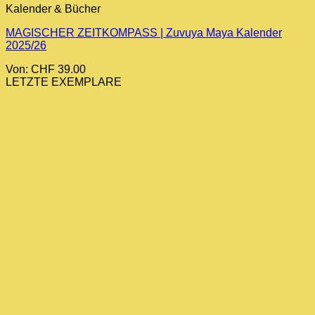
Kalender & Bücher
weist
mehrere
MAGISCHER ZEITKOMPASS | Zuvuya Maya Kalender
Varianten
2025/26
auf.
Die
Von:
CHF
39.00
Optionen
LETZTE EXEMPLARE
können
auf
der
Produktseite
gewählt
werden