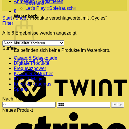
Anmelden / Registrieren
Über uns
Let’s Play «Spielrausch»
0
Warenkorb
Start
/
Shop
/
Produkte verschlagwortet mit „Cycles“
Filter
Nach
Alle 6 Ergebnisse werden angezeigt
Aktualität
sortiert
Surfen
Es befinden sich keine Produkte im Warenkorb.
Cacao & Schokolade
Zurück zum Shop
Digitale Produkte
Frequenzpower
T
Kalender & Bücher
Kunst & Magie
Kurse & Readings
Spiele
Nach Preis filtern
Min.
Max.
Filter
Preis
Preis
S
Neues Produkt