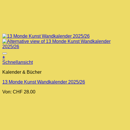
+
Dieses
Schnellansicht
Produkt
Kalender & Bücher
weist
mehrere
13 Monde Kunst Wandkalender 2025/26
Varianten
auf.
Von:
CHF
28.00
Die
Optionen
können
auf
der
Produktseite
gewählt
werden