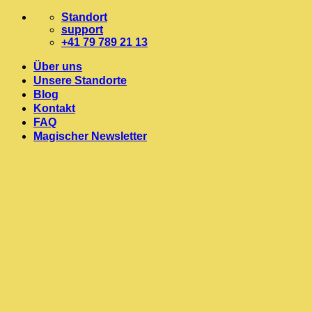
Zum
Standort
Inhalt
support
springen
+41 79 789 21 13
Über uns
Unsere Standorte
Blog
Kontakt
FAQ
Magischer Newsletter