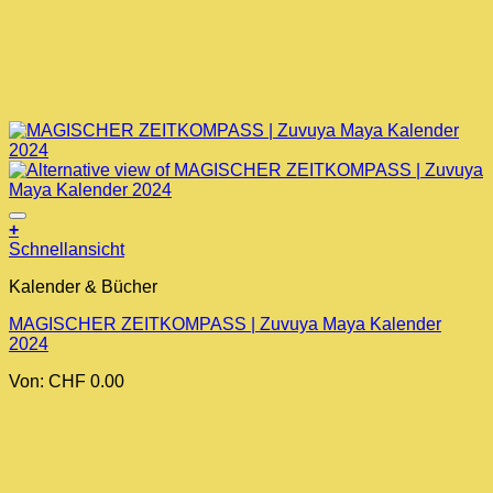
+
Dieses
Schnellansicht
Produkt
Kalender & Bücher
weist
mehrere
MAGISCHER ZEITKOMPASS | Zuvuya Maya Kalender
Varianten
2024
auf.
Die
Von:
CHF
0.00
Optionen
können
auf
der
Produktseite
gewählt