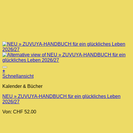
+
Dieses
Schnellansicht
Produkt
Kalender & Bücher
weist
mehrere
NEU » ZUVUYA-HANDBUCH für ein glückliches Leben
Varianten
2026/27
auf.
Die
Von:
CHF
52.00
Optionen
können
auf
der