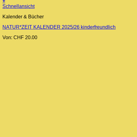
+
Dieses
Schnellansicht
Produkt
Kalender & Bücher
weist
mehrere
NATUR*ZEIT KALENDER 2025/26 kinderfreundlich
Varianten
auf.
Von:
CHF
20.00
Die
Optionen
können
auf
der
Produktseite
gewählt
werden