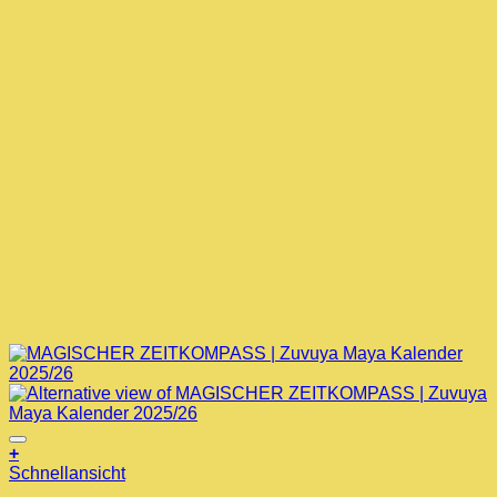
+
Dieses
Schnellansicht
Produkt