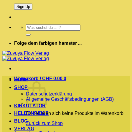
Suchen
nach:
Folge dem farbigen hamster ...
Warenkorb /
CHF
0.00
0
HOME
SHOP
Datenschutzerklärung
Allgemeine Geschäftsbedingungen (AGB)
KINKULATOR
HELDENREISE
Es befinden sich keine Produkte im Warenkorb.
BLOG
Zurück zum Shop
VERLAG