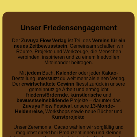
Unser Friedensengagement
Der
Zuvuya Flow Verlag
ist Teil des
Vereins für ein
neues Zeitbewusstsein
. Gemeinsam schaffen wir
Räume, Projekte und Werkzeuge, die Menschen
verbinden, inspirieren und zu einem friedvollen
Miteinander beitragen.
Mit
jedem
Buch,
Kalender
oder jeder
Kakao
-
Bestellung unterstützt du weit mehr als einen Verlag.
Der
erwirtschaftete
Gewinn
fliesst zurück in unsere
gemeinnützige Arbeit und ermöglicht
friedensfördernde
,
künstlerische
und
bewusstseinsbildende
Projekte – darunter das
Zuvuya Flow Festival
, unsere
13-Monde-
Heldenreise
, Workshops sowie neue Bücher und
Kunstprojekte
.
Unser Zeremonial Cacao wählen wir sorgfältig und
möglichst direkt bei Produzent:innen und kleinen