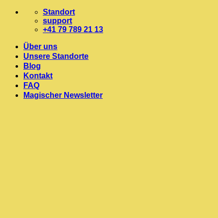
Zum
Standort
Inhalt
support
springen
+41 79 789 21 13
Über uns
Unsere Standorte
Blog
Kontakt
FAQ
Magischer Newsletter