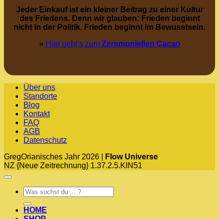
Jeder Einkauf ist ein kleiner Beitrag zu einer Kultur
des Friedens. Denn wir glauben: Frieden beginnt
nicht in der Politik. Frieden beginnt im Bewusstsein.
»
Hier geht’s zum
Zeremoniellen Cacao
Über uns
Standorte
Blog
Kontakt
FAQ
AGB
Datenschutz
GregOrianisches Jahr 2026 |
Flow Universe
NZ {Neue Zeitrechnung} 1.37.2.5.KIN51
Suchen
nach:
HOME
SHOP