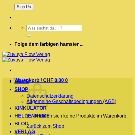
Suchen
nach:
Folge dem farbigen hamster ...
Warenkorb /
CHF
0.00
0
HOME
SHOP
Datenschutzerklärung
Allgemeine Geschäftsbedingungen (AGB)
KINKULATOR
HELDENREISE
Es befinden sich keine Produkte im Warenkorb.
BLOG
Zurück zum Shop
VERLAG